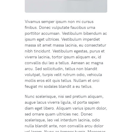
Vivamus semper ipsum non mi cursus
finibus. Donec vulputate faucibus urna
porttitor accumsan. Vestibulum bibendum ac
ipsum eget ultrices. Vestibulum imperdiet
massa sit amet massa lacinia, eu consectetur
nibh tincidunt. Vestibulum egestas, purus et
viverra lacinia, tortor ipsum aliquam ex, id
convallis dui leo a tellus. Aenean ac magna
arcu. Sed sollicitudin, tellus non blandit
volutpat, turpis velit rutrum odio, vehicula
mollis eros elit quis tellus. Nullam et orci
feugiat mi sodales blandit a eu tellus.
Nunc scelerisque, nisi sed pretium aliquam,
augue lacus viverra ligula, id porta sapien
diam eget libero. Aliquam varius ipsum dolor,
sed ornare quam ultricies nec. Donec
scelerisque, leo vel interdum lacinia, odio
nulla blandit ante, non convallis arcu dolor
vel lorem. Nunc ac tempor turpis. Maecenas