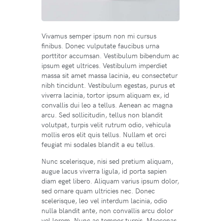
Vivamus semper ipsum non mi cursus
finibus. Donec vulputate faucibus urna
porttitor accumsan. Vestibulum bibendum ac
ipsum eget ultrices. Vestibulum imperdiet
massa sit amet massa lacinia, eu consectetur
nibh tincidunt. Vestibulum egestas, purus et
viverra lacinia, tortor ipsum aliquam ex, id
convallis dui leo a tellus. Aenean ac magna
arcu. Sed sollicitudin, tellus non blandit
volutpat, turpis velit rutrum odio, vehicula
mollis eros elit quis tellus. Nullam et orci
feugiat mi sodales blandit a eu tellus.
Nunc scelerisque, nisi sed pretium aliquam,
augue lacus viverra ligula, id porta sapien
diam eget libero. Aliquam varius ipsum dolor,
sed ornare quam ultricies nec. Donec
scelerisque, leo vel interdum lacinia, odio
nulla blandit ante, non convallis arcu dolor
vel lorem. Nunc ac tempor turpis. Maecenas