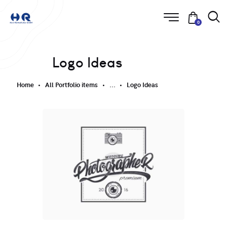
0
Logo Ideas
Home
All Portfolio items
...
Logo Ideas