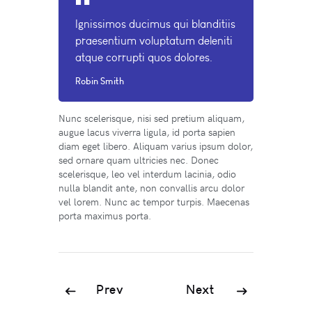
Ignissimos ducimus qui blanditiis
praesentium voluptatum deleniti
atque corrupti quos dolores.
Robin Smith
Nunc scelerisque, nisi sed pretium aliquam,
augue lacus viverra ligula, id porta sapien
diam eget libero. Aliquam varius ipsum dolor,
sed ornare quam ultricies nec. Donec
scelerisque, leo vel interdum lacinia, odio
nulla blandit ante, non convallis arcu dolor
vel lorem. Nunc ac tempor turpis. Maecenas
porta maximus porta.
Prev
Next