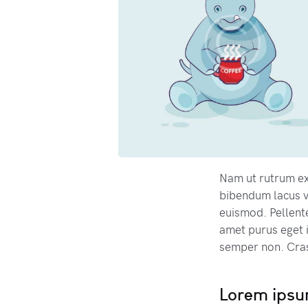
Nam ut rutrum ex,
bibendum lacus v
euismod. Pellente
amet purus eget
semper non. Cras
Lorem ipsum