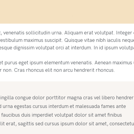
 venenatis sollicitudin urna. Aliquam erat volutpat. Intege
estibulum maximus suscipit. Quisque vitae nibh iaculis nequ
sque dignissim volutpat orci at interdum. In id ipsum volutp
et purus eget ipsum elementum venenatis. Aenean maximus 
 non. Cras rhoncus elit non arcu hendrerit rhoncus.
ingilla congue dolor porttitor magna cras vel libero hendreri
d urna egestas cursus interdum et malesuada fames ante
n faucibus duis imperdiet volutpat dolor sit amet finibus
lit erat, sagittis sed cursus ipsum dolor sit amet, consectetu