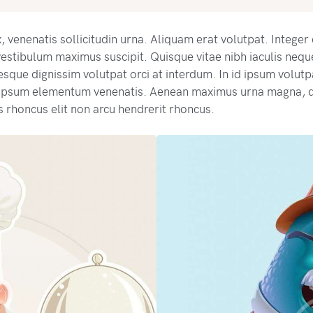
 venenatis sollicitudin urna. Aliquam erat volutpat. Intege
estibulum maximus suscipit. Quisque vitae nibh iaculis nequ
sque dignissim volutpat orci at interdum. In id ipsum volut
 ipsum elementum venenatis. Aenean maximus urna magna, q
 rhoncus elit non arcu hendrerit rhoncus.