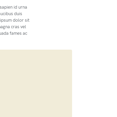
 sapien id urna
aucibus duis
 ipsum dolor sit
magna cras vel
suada fames ac