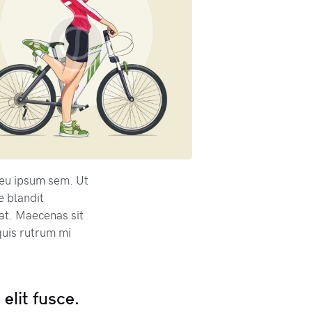
r eu ipsum sem. Ut
e blandit
pat. Maecenas sit
uis rutrum mi
elit fusce.