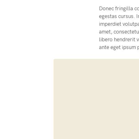
Donec fringilla c
egestas cursus. 
imperdiet volutpa
amet, consectetur
libero hendrerit
ante eget ipsum p