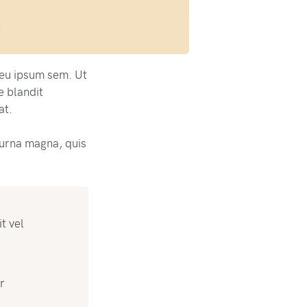
r eu ipsum sem. Ut
e blandit
at.
urna magna, quis
t vel
r