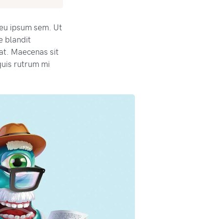
r eu ipsum sem. Ut
e blandit
pat. Maecenas sit
uis rutrum mi