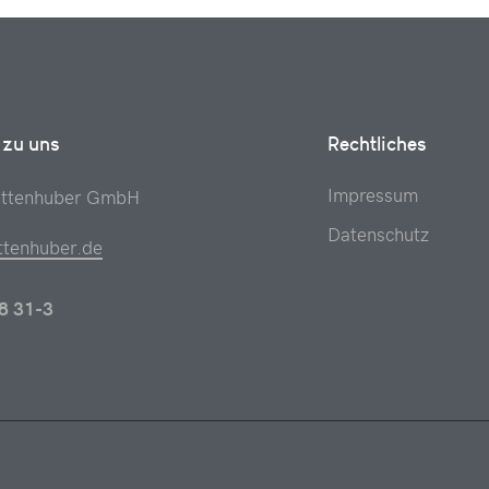
 zu uns
Rechtliches
Impressum
attenhuber GmbH
Datenschutz
ttenhuber.de
8 31-3