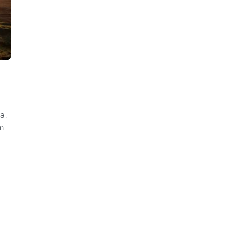
a.
m.