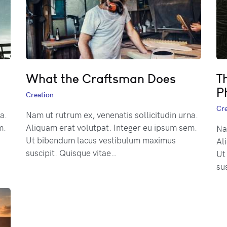
What the Craftsman Does
T
P
Creation
Cre
a.
Nam ut rutrum ex, venenatis sollicitudin urna.
m.
Aliquam erat volutpat. Integer eu ipsum sem.
Na
Ut bibendum lacus vestibulum maximus
Al
suscipit. Quisque vitae…
Ut
su