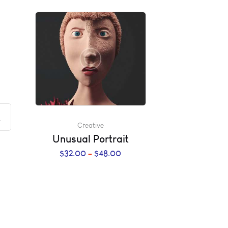
Creative
Unusual Portrait
$
32.00
–
$
48.00