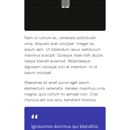
Nam ut rutrum ex, venenatis sollicitudin
urna. Aliquam erat volutpat. Integer eu
ipsum sem. Ut bibendum lacus vestibulum
maximus suscipit. Quisque vitae nibh iaculis
neque blandit euismod. Pellentesque
dignissim volutpat orci at interdum. In id
ipsum volutpat.
Maecenas sit amet purus eget ipsum
elementum venenatis. Aenean maximus urna
magna, quis rutrum mi semper non. Cras
rhoncus elit non arcu hendrerit rhoncus.
Ignissimos ducimus qui blanditiis