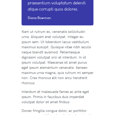
praesentium voluptatum deleniti
atque corrupti quos dolores.
Diana Bowman
Nam ut rutrum ex, venenatis sollicitudin
urna. Aliquam erat volutpat. Integer eu
ipsum sem. Ut bibendum lacus vestibulum
maximus suscipit. Quisque vitae nibh iaculis
neque blandit euismod. Pellentesque
dignissim volutpat orci at interdum. In id
ipsum volutpat. Maecenas sit amet purus
eget ipsum elementum venenatis. Aenean
maximus urna magna, quis rutrum mi semper
non. Cras rhoncus elit non arcu hendrerit
rhoncus.
Interdum et malesuada fames ac ante eget
ipsum. Primis in faucibus duis imperdiet
volutpat dolor sit amet finibus.
Donec fringilla congue dolor, ac porttitor