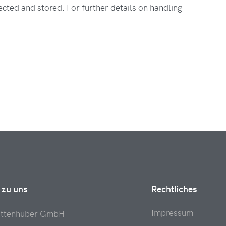
ected and stored. For further details on handling
 zu uns
Rechtliches
Impressum
attenhuber GmbH