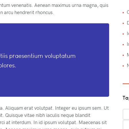
ntum venenatis. Aenean maximus urna magna, quis
C
n arcu hendrerit rhoncus.
I
I
itiis praesentium voluptatum
olores.
Ta
na. Aliquam erat volutpat. Integer eu ipsum sem. Ut
. Quisque vitae nibh iaculis neque blandit
ci at interdum. In id ipsum volutpat. Maecenas sit