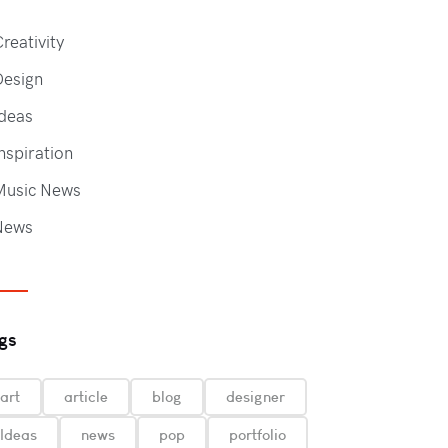
reativity
Design
deas
nspiration
Music News
News
gs
art
article
blog
designer
Ideas
news
pop
portfolio