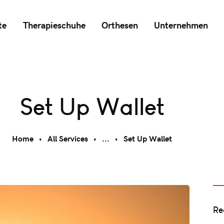
te
Therapieschuhe
Orthesen
Unternehmen
Set Up Wallet
Home
All Services
...
Set Up Wallet
Re