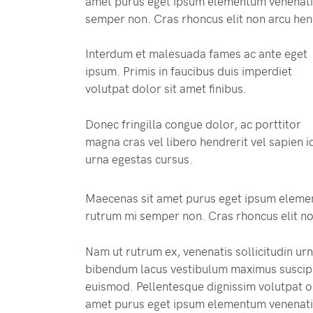
amet purus eget ipsum elementum venenati
semper non. Cras rhoncus elit non arcu hen
Interdum et malesuada fames ac ante eget
ipsum. Primis in faucibus duis imperdiet
volutpat dolor sit amet finibus.
Donec fringilla congue dolor, ac porttitor
magna cras vel libero hendrerit vel sapien i
urna egestas cursus.
Maecenas sit amet purus eget ipsum eleme
rutrum mi semper non. Cras rhoncus elit no
Nam ut rutrum ex, venenatis sollicitudin ur
bibendum lacus vestibulum maximus suscipit
euismod. Pellentesque dignissim volutpat or
amet purus eget ipsum elementum venenati