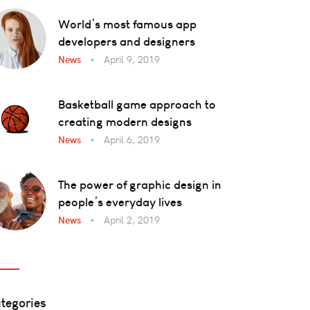
World’s most famous app
developers and designers
News
April 9, 2019
Basketball game approach to
creating modern designs
News
April 6, 2019
The power of graphic design in
people’s everyday lives
News
April 2, 2019
tegories