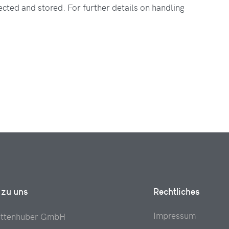
ected and stored. For further details on handling
 zu uns
Rechtliches
Impressum
attenhuber GmbH