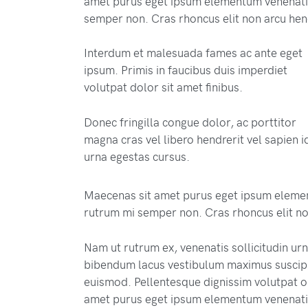
amet purus eget ipsum elementum venenati
semper non. Cras rhoncus elit non arcu hen
Interdum et malesuada fames ac ante eget
ipsum. Primis in faucibus duis imperdiet
volutpat dolor sit amet finibus.
Donec fringilla congue dolor, ac porttitor
magna cras vel libero hendrerit vel sapien i
urna egestas cursus.
Maecenas sit amet purus eget ipsum eleme
rutrum mi semper non. Cras rhoncus elit no
Nam ut rutrum ex, venenatis sollicitudin ur
bibendum lacus vestibulum maximus suscipit
euismod. Pellentesque dignissim volutpat or
amet purus eget ipsum elementum venenati