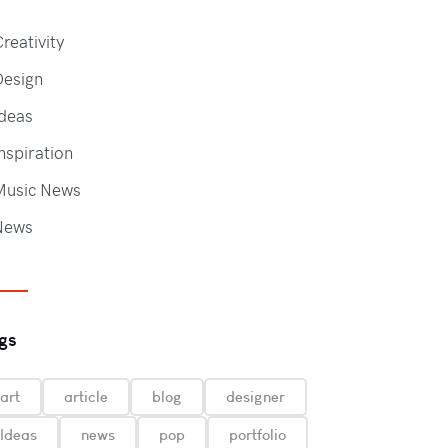
reativity
Design
deas
nspiration
Music News
News
gs
art
article
blog
designer
Ideas
news
pop
portfolio