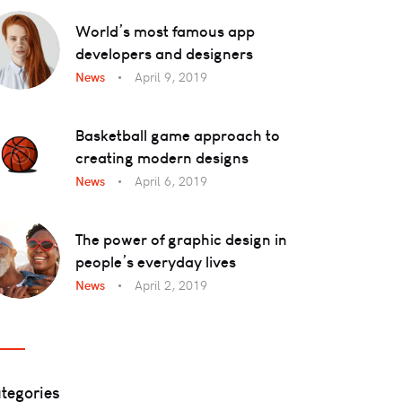
World’s most famous app
developers and designers
News
April 9, 2019
Basketball game approach to
creating modern designs
News
April 6, 2019
The power of graphic design in
people’s everyday lives
News
April 2, 2019
tegories