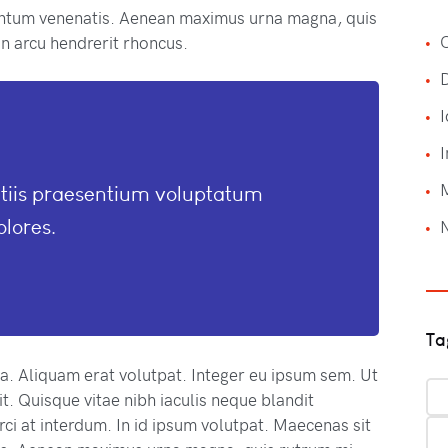
ntum venenatis. Aenean maximus urna magna, quis
C
n arcu hendrerit rhoncus.
I
I
itiis praesentium voluptatum
olores.
Ta
na. Aliquam erat volutpat. Integer eu ipsum sem. Ut
. Quisque vitae nibh iaculis neque blandit
ci at interdum. In id ipsum volutpat. Maecenas sit