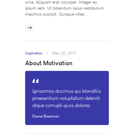
urna. Aliquam erat volutpat. Integer eu
ipsum sem. Ut bibendum lacus vestibulum
maximus suscipit. Quisque vitae…
Inspiration
März 20, 2019
About Motivation
Ignissimos ducimus qui blanditiis
praesentium voluptatum deleniti
atque corrupti quos dolores.
Diana Bowman