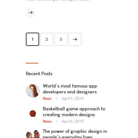
1
>
2
3
Recent Posts
World’s most famous app
developers and designers
News
April 9, 2019
Basketball game approach to
creating modern designs
News
April 6, 2019
The power of graphic design in
people’s everyday lives